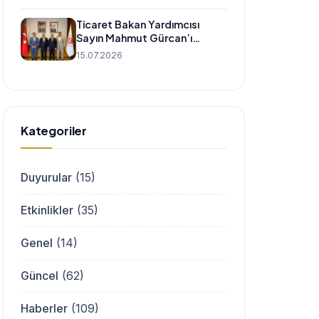
Ticaret Bakan Yardımcısı
Sayın Mahmut Gürcan’ı
Ziyaret Ettik
15.07.2026
Kategoriler
Duyurular
(15)
Etkinlikler
(35)
Genel
(14)
Güncel
(62)
Haberler
(109)