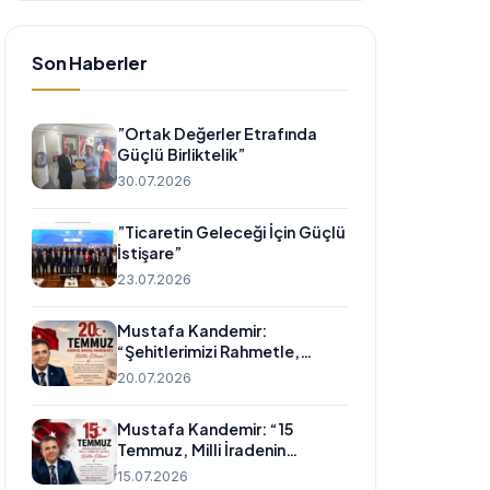
Son Haberler
”Ortak Değerler Etrafında
Güçlü Birliktelik”
30.07.2026
”Ticaretin Geleceği İçin Güçlü
İstişare”
23.07.2026
Mustafa Kandemir:
“Şehitlerimizi Rahmetle,
Gazilerimizi Minnetle
20.07.2026
Anıyoruz”
Mustafa Kandemir: “15
Temmuz, Milli İradenin
Zaferidir.”
15.07.2026