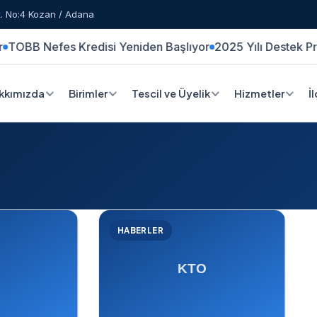
. No:4 Kozan / Adana
fes Kredisi Yeniden Başlıyor
2025 Yılı Destek Programları 
kkımızda
Birimler
Tescil ve Üyelik
Hizmetler
İ
HABERLER