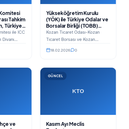
 Komitesi
Yükseköğretim Kurulu
arası Tahkim
(YÖK) ile Türkiye Odalar ve
n, Türkiye
Borsalar Birliği (TOBB)
lar
arasında imzalanan
mitesi ile ICC
Kozan Ticaret Odası-Kozan
 iş
anlaşma sağlandı
m Divanı
Ticaret Borsası ve Kozan
lenen 19.
 Odalar ve
Meslek Yüksekokulu arasında
kim
18.02.2026
0
 (TOBB)…
Protokol Yürütme Kurulu (PYK)
sağladık.
oluşturulmuştur. PYK…
GÜNCEL
ahçe ve
Kasım Ayı Meclis