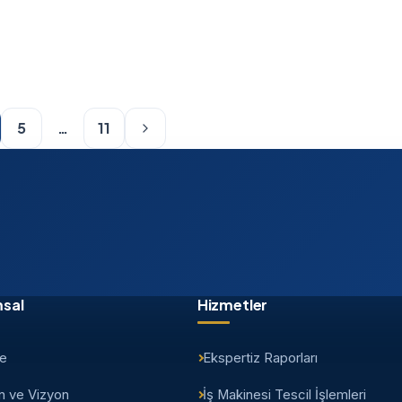
5
…
11
sal
Hizmetler
çe
Ekspertiz Raporları
n ve Vizyon
İş Makinesi Tescil İşlemleri