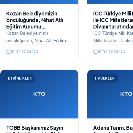
Kozan Belediyemizin
ICC Türkiye Milli
öncülüğünde, Nihat Atlı
ile ICC Milletler
Eğitim Kurumu
Divanı tarafında
öğrencilerinin katılımıyla
Odalar ve Borsa
Kozan Belediyemizin
ICC Türkiye Milli Ko
gerçekleştirilen Anıtkabir
Birliğimiz (TOBB)
öncülüğünde, Nihat Atlı Eğitim
Milletlerarası Tahki
programına bugün hep
birliğinde düzen
Kurumu öğrencilerinin katılımıyla
tarafından, Türkiye
birlikte katılmanın gururunu
18.02.2026
0
ICC Türkiye Tah
18.02.2026
0
gerçekleştirilen Anıtkabir
Borsalar Birliğimiz
yaşadık.
Günü’ne katılım 
programına bugün hep birlikte
katılmanın…
ETKINLIKLER
HABERLER
TOBB Başkanımız Sayın
Adana Tarım, B