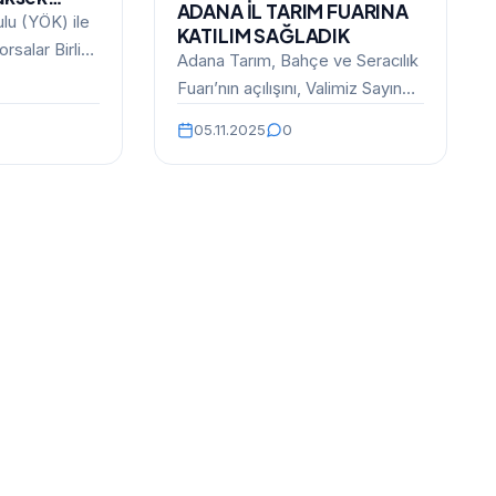
ADANA İL TARIM FUARINA
 Yürütme
lu (YÖK) ile
KATILIM SAĞLADIK
 Yapıldı
rsalar Birliği
Adana Tarım, Bahçe ve Seracılık
zalanan
Fuarı’nın açılışını, Valimiz Sayın
arı Eğitim
Yavuz Selim Köşger’in katılımıyla
05.11.2025
0
Adana TÜYAP Fuar…