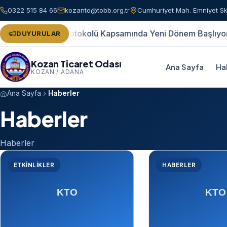
0322 515 84 66
kozanto@tobb.org.tr
Cumhuriyet Mah. Emniyet Sk
Birliği Protokolü Kapsamında Yeni Dönem Başlıyor
TOBB Ne
DUYURULAR
Kozan Ticaret Odası
Ana Sayfa
Ha
KOZAN / ADANA
Ana Sayfa
Haberler
Haberler
Haberler
ETKINLIKLER
HABERLER