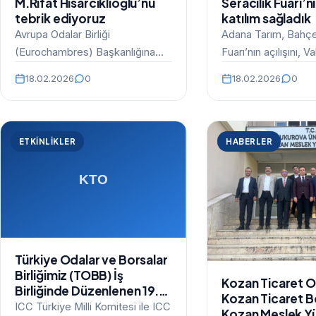
M.Rıfat Hisarcıklıoğlu’nu
Seracılık Fuarı’nı
tebrik ediyoruz
katılım sağladık
Avrupa Odalar Birliği
Adana Tarım, Bahçe 
(Eurochambres) Başkanlığına
Fuarı’nın açılışını, V
2026–2027 dönemi başkan
Yavuz Selim Köşger’i
18.02.2026
0
18.02.2026
0
vekilliği görevi için yeniden
Adana TÜYAP Fuar
seçilen TOBB Başkanımız
Sayın…
ETKINLIKLER
HABERLER
Türkiye Odalar ve Borsalar
Birliğimiz (TOBB) İş
Kozan Ticaret O
Birliğinde Düzenlenen 19.
Kozan Ticaret B
ICC Türkiye Tahkim
ICC Türkiye Milli Komitesi ile ICC
Kozan Meslek Y