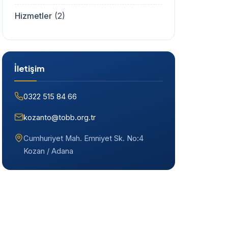
Hizmetler
(2)
İletişim
0322 515 84 66
kozanto@tobb.org.tr
Cumhuriyet Mah. Emniyet Sk. No:4
Kozan / Adana