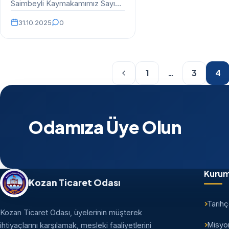
Saimbeyli Kaymakamımız Sayın
Emre Aydın, Belediye
31.10.2025
0
Başkanımız Sayın Mahmut Dal,
Belediye Başkan…
1
…
3
4
Odamıza Üye Olun
Kurum
Kozan Ticaret Odası
Tarih
Kozan Ticaret Odası, üyelerinin müşterek
Misyo
ihtiyaçlarını karşılamak, mesleki faaliyetlerini