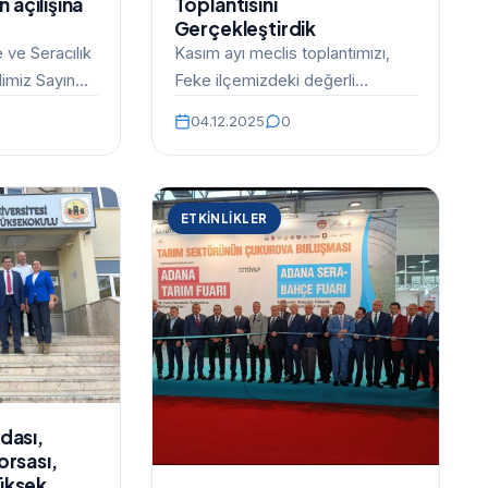
n açılışına
Toplantısını
Gerçekleştirdik
ve Seracılık
Kasım ayı meclis toplantımızı,
alimiz Sayın
Feke ilçemizdeki değerli
n katılımıyla
üyelerimizin katılımıyla verimli ve
04.12.2025
0
…
kapsamlı bir çalışma ortamında
gerçekleştirdik.…
ETKINLIKLER
dası,
orsası,
üksek