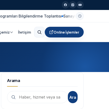
Bilgilendirme Toplantısı
Sanayi Sicil Belgesi Hakkında Duy
lçemiz
İletişim
Online İşlemler
Arama
Arama:
Ara