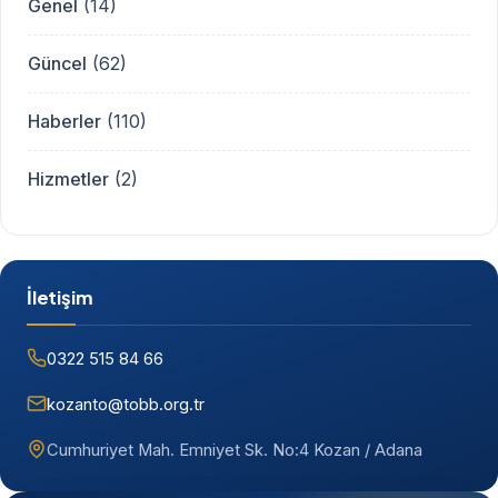
Genel
(14)
Güncel
(62)
Haberler
(110)
Hizmetler
(2)
İletişim
0322 515 84 66
kozanto@tobb.org.tr
Cumhuriyet Mah. Emniyet Sk. No:4 Kozan / Adana