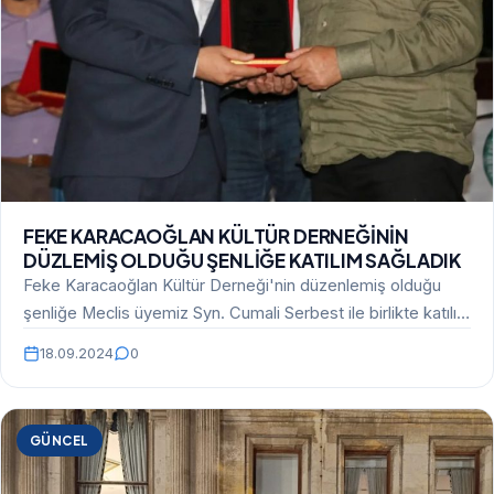
FEKE KARACAOĞLAN KÜLTÜR DERNEĞİNİN
DÜZLEMİŞ OLDUĞU ŞENLİĞE KATILIM SAĞLADIK
Feke Karacaoğlan Kültür Derneği'nin düzenlemiş olduğu
şenliğe Meclis üyemiz Syn. Cumali Serbest ile birlikte katılım
sağladık.…
18.09.2024
0
GÜNCEL