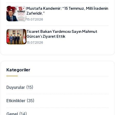
Mustafa Kandemir: “15 Temmuz, Milli İradenin
Zaferidir.”
15.07.2026
Ticaret Bakan Yardımcısı Sayın Mahmut
Gürcan’ı Ziyaret Ettik
15.07.2026
Kategoriler
Duyurular
(15)
Etkinlikler
(35)
Genel
(14)