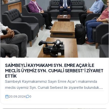
SAİMBEYLİ KAYMAKAMI SYN. EMRE AÇAR İLE
MECLİS ÜYEMİZ SYN. CUMALİ SERBEST’İ ZİYARET
ETTİK
Saimbeyli Kaymakamımız Sayın Emre Açar'ı makamında
meclis üyemiz Syn. Cumali Serbest ile ziyarette bulunduk.
Genç kaymakamımızın…
20.09.2024
0