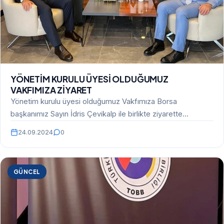
YÖNETİM KURULU ÜYESİ OLDUĞUMUZ
VAKFIMIZA ZİYARET
Yönetim kurulu üyesi olduğumuz Vakfımıza Borsa
başkanımız Sayın İdris Çevikalp ile birlikte ziyarette
bulunarak, öğrencilerden sorumlu…
24.09.2024
0
GÜNCEL