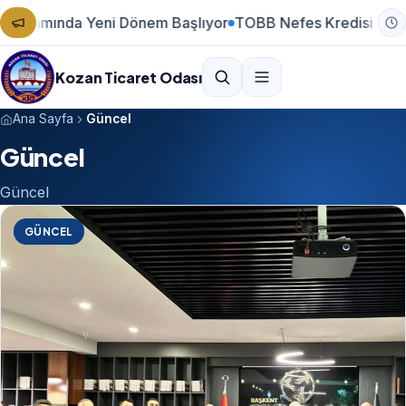
Dönem Başlıyor
TOBB Nefes Kredisi Yeniden Başlıyor
2025 
Kozan Ticaret Odası
Ana Sayfa
Güncel
Güncel
Güncel
GÜNCEL