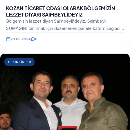
KOZAN TİCARET ODASI OLARAK BÖLGEMİZİN
LEZZET DİYARI SAİMBEYLİDEYİZ
Bölgemizin lezzet diyarı Saimbeyli'deyiz. Saimbeyli
SUMAĞINI tanıtmak için düzenlenen panele katılım sağladık.
TİCARET ODASI olarak sumağın…
20.09.2024
0
ETKINLIKLER