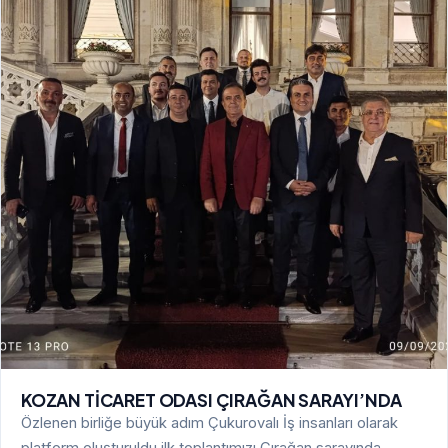
KOZAN TİCARET ODASI ÇIRAĞAN SARAYI’NDA
Özlenen birliğe büyük adım Çukurovalı İş insanları olarak