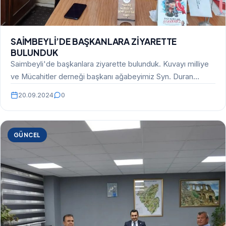
SAİMBEYLİ’DE BAŞKANLARA ZİYARETTE
BULUNDUK
Saimbeyli'de başkanlara ziyarette bulunduk. Kuvayı milliye
ve Mücahitler derneği başkanı ağabeyimiz Syn. Duran
Aksoy ve Esnaf…
20.09.2024
0
GÜNCEL