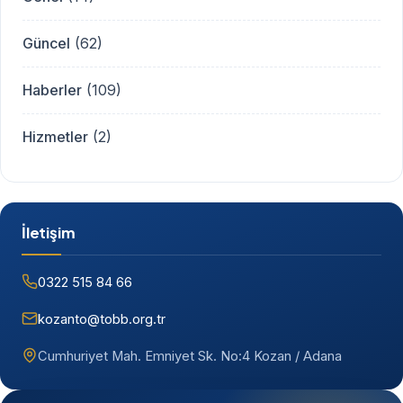
Güncel
(62)
Haberler
(109)
Hizmetler
(2)
İletişim
0322 515 84 66
kozanto@tobb.org.tr
Cumhuriyet Mah. Emniyet Sk. No:4 Kozan / Adana