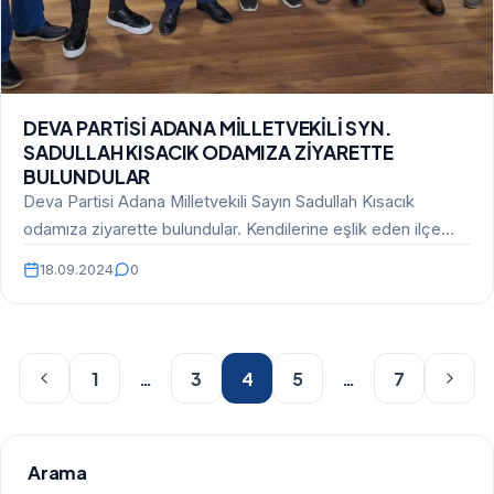
DEVA PARTİSİ ADANA MİLLETVEKİLİ SYN.
SADULLAH KISACIK ODAMIZA ZİYARETTE
BULUNDULAR
Deva Partisi Adana Milletvekili Sayın Sadullah Kısacık
odamıza ziyarette bulundular. Kendilerine eşlik eden ilçe
başkanı Sayın…
18.09.2024
0
1
…
3
4
5
…
7
Arama