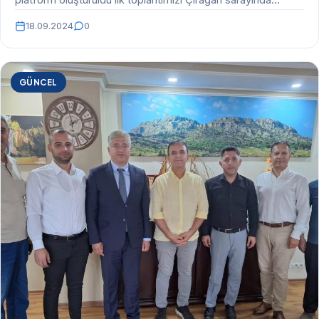
platform oluşturuldu ilk toplantımızı Çırağan sarayında
yaparak büyük…
18.09.2024
0
GÜNCEL