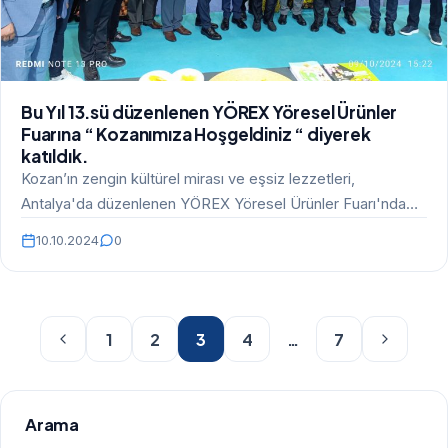
Bu Yıl 13.sü düzenlenen YÖREX Yöresel Ürünler
Fuarına “ Kozanımıza Hoşgeldiniz “ diyerek
katıldık.
Kozan’ın zengin kültürel mirası ve eşsiz lezzetleri,
Antalya'da düzenlenen YÖREX Yöresel Ürünler Fuarı'nda
büyük ilgi görüyor.…
10.10.2024
0
1
2
3
4
…
7
Arama