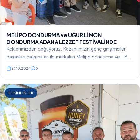
MELİPO DONDURMA ve UĞUR LİMON
DONDURMA ADANA LEZZET FESTİVALİNDE
Köklerimizden doğuyoruz. Kozan'ımızın genç girişimcileri
başarıları çalışmaları ile markaları Melipo dondurma ve Uğur
limon dondurma her…
21.10.2024
0
ETKINLIKLER