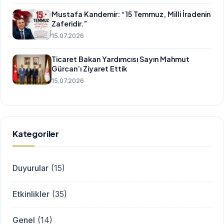
Mustafa Kandemir: “15 Temmuz, Milli İradenin
Zaferidir.”
15.07.2026
Ticaret Bakan Yardımcısı Sayın Mahmut
Gürcan’ı Ziyaret Ettik
15.07.2026
Kategoriler
Duyurular
(15)
Etkinlikler
(35)
Genel
(14)